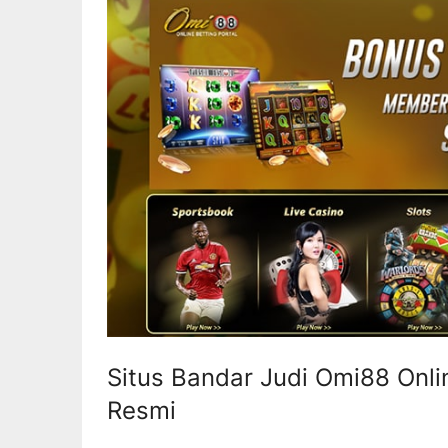
Situs Bandar Judi Omi88 Onli
Resmi