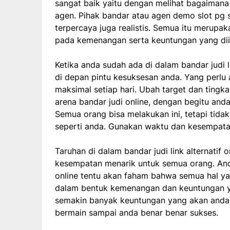
sangat baik yaitu dengan melihat bagaimana 
agen. Pihak bandar atau agen demo slot pg s
terpercaya juga realistis. Semua itu meru
pada kemenangan serta keuntungan yang dii
Ketika anda sudah ada di dalam bandar judi 
di depan pintu kesuksesan anda. Yang perlu
maksimal setiap hari. Ubah target dan tingk
arena bandar judi online, dengan begitu an
Semua orang bisa melakukan ini, tetapi tid
seperti anda. Gunakan waktu dan kesempata
Taruhan di dalam bandar judi link alternati
kesempatan menarik untuk semua orang. And
online tentu akan faham bahwa semua hal y
dalam bentuk kemenangan dan keuntungan y
semakin banyak keuntungan yang akan anda 
bermain sampai anda benar benar sukses.