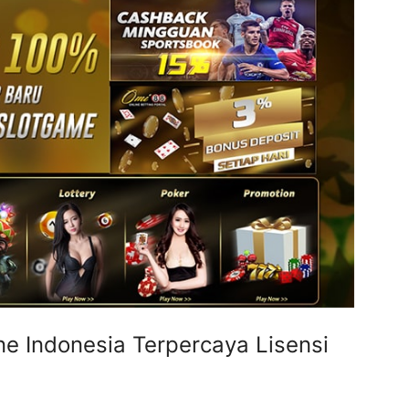
ne Indonesia Terpercaya Lisensi